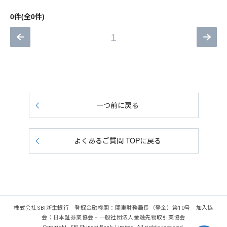
0件(全0件)
１
一つ前に戻る
よくあるご質問 TOPに戻る
株式会社SBI新生銀行 登録金融機関：関東財務局長（登金）第10号 加入協
会：日本証券業協会・一般社団法人金融先物取引業協会