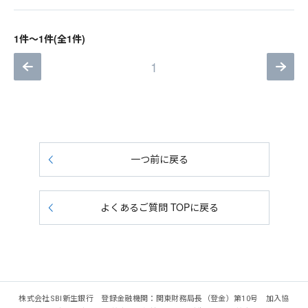
1件～1件(全1件)
1
一つ前に戻る
よくあるご質問 TOPに戻る
株式会社SBI新生銀行 登録金融機関：関東財務局長（登金）第10号 加入協