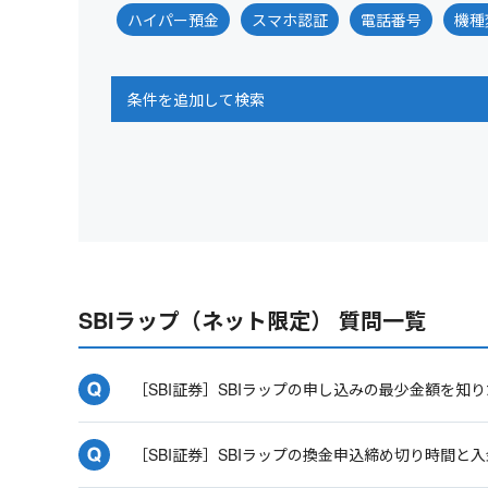
ハイパー預金
スマホ認証
電話番号
機種
条件を追加して検索
SBIラップ（ネット限定） 質問一覧
［SBI証券］SBIラップの申し込みの最少金額を知
［SBI証券］SBIラップの換金申込締め切り時間と