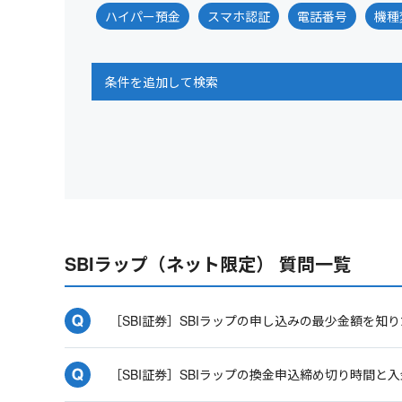
ハイパー預金
スマホ認証
電話番号
機種
条件を追加して検索
SBIラップ（ネット限定） 質問一覧
［SBI証券］SBIラップの申し込みの最少金額を知
［SBI証券］SBIラップの換金申込締め切り時間と