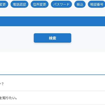
変更
電話認証
住所変更
パスワード
振込
暗証番号
か？
を知りたい。