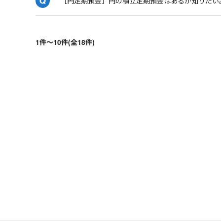
［円定期預金］円の積立定期預金はあるか知りたい
1件～10件(全18件)