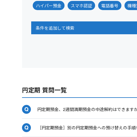
ハイパー預金
スマホ認証
電話番号
機種
条件を追加して検索
円定期 質問一覧
円定期預金、2週間満期預金の中途解約はできます
［円定期預金］別の円定期預金への預け替えの手順