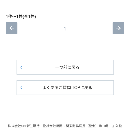
1件～1件(全1件)
1
一つ前に戻る
よくあるご質問 TOPに戻る
株式会社SBI新生銀行 登録金融機関：関東財務局長（登金）第10号 加入協