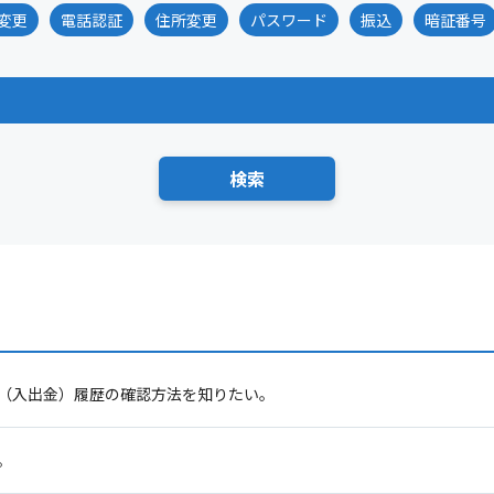
変更
電話認証
住所変更
パスワード
振込
暗証番号
（入出金）履歴の確認方法を知りたい。
。