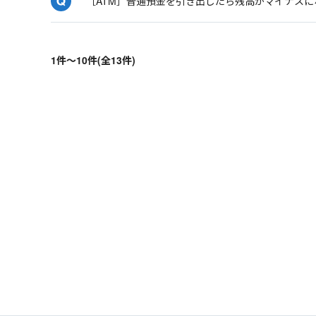
［ATM］普通預金を引き出したら残高がマイナス
1件～10件(全13件)