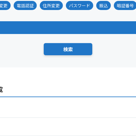
変更
電話認証
住所変更
パスワード
振込
暗証番号
覧