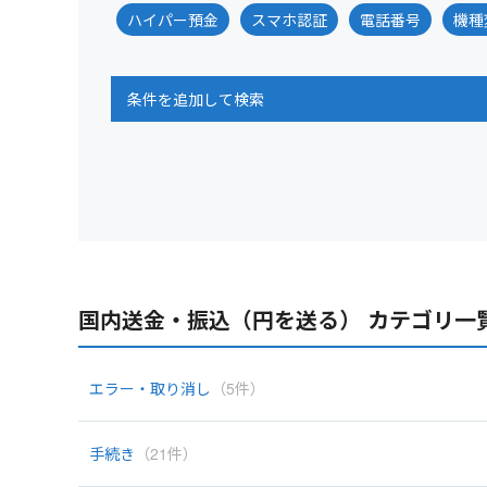
ハイパー預金
スマホ認証
電話番号
機種
条件を追加して検索
国内送金・振込（円を送る） カテゴリ一
エラー・取り消し
（5件）
手続き
（21件）