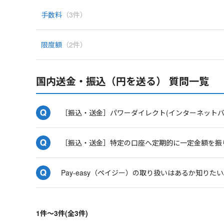
手数料
（3件）
限度額
（2件）
国内送金・振込（円を送る） 質問一覧
［振込・送金］パワーダイレクト(インターネット
［振込・送金］特定の口座へ定期的に一定金額を振
Pay-easy（ペイジー）の取り扱いはあるか知りた
1件～3件(全3件)