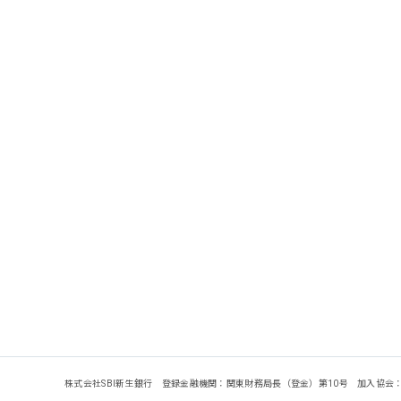
株式会社SBI新生銀行 登録金融機関：関東財務局長（登金）第10号 加入協