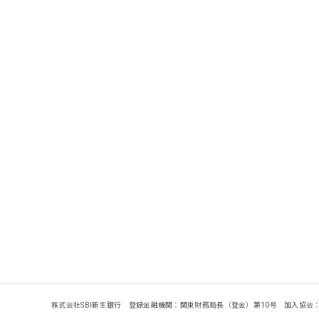
株式会社SBI新生銀行 登録金融機関：関東財務局長（登金）第10号 加入協