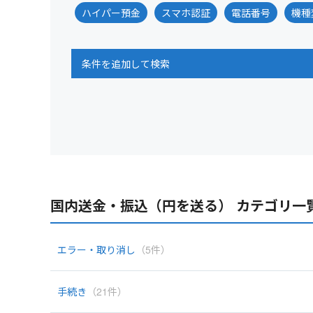
ハイパー預金
スマホ認証
電話番号
機種
条件を追加して検索
国内送金・振込（円を送る） カテゴリ一
エラー・取り消し
（5件）
手続き
（21件）