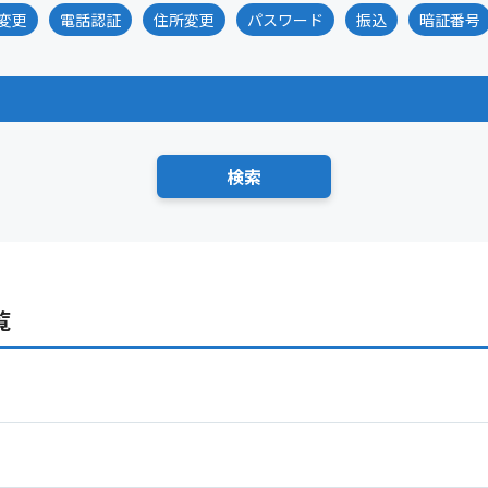
変更
電話認証
住所変更
パスワード
振込
暗証番号
覧