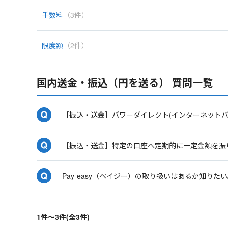
手数料
（3件）
限度額
（2件）
国内送金・振込（円を送る） 質問一覧
［振込・送金］パワーダイレクト(インターネット
［振込・送金］特定の口座へ定期的に一定金額を振
Pay-easy（ペイジー）の取り扱いはあるか知りた
1件～3件(全3件)