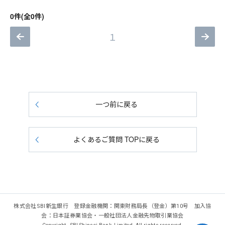
0件(全0件)
１
一つ前に戻る
よくあるご質問 TOPに戻る
株式会社SBI新生銀行 登録金融機関：関東財務局長（登金）第10号 加入協
会：日本証券業協会・一般社団法人金融先物取引業協会