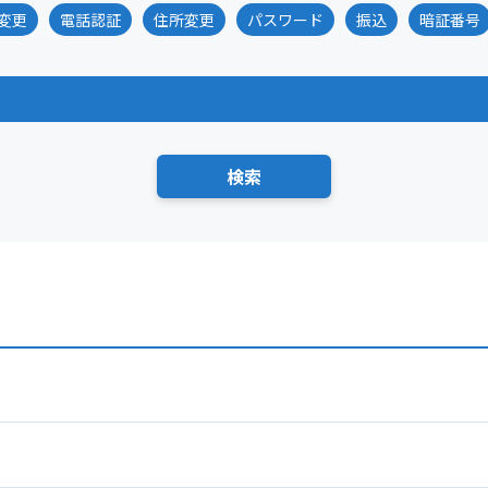
変更
電話認証
住所変更
パスワード
振込
暗証番号