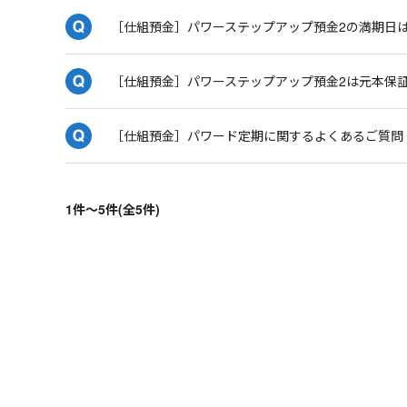
［仕組預金］パワーステップアップ預金2の満期日
［仕組預金］パワーステップアップ預金2は元本保
［仕組預金］パワード定期に関するよくあるご質問
1件～5件(全5件)