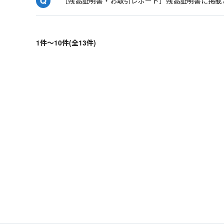
［残高証明書・お取引レポート］残高証明書に掲載
1件～10件(全13件)