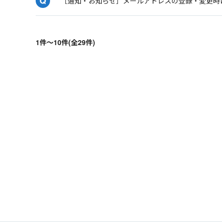
［通知・お知らせ］メールアドレスの登録・変更時
1件～10件(全29件)