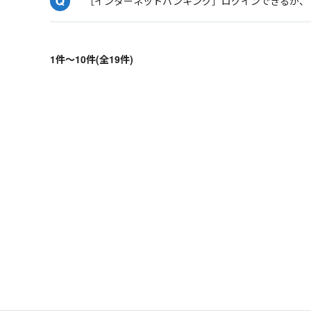
［インターネットバンキング］ログインできるが、
1件～10件(全19件)