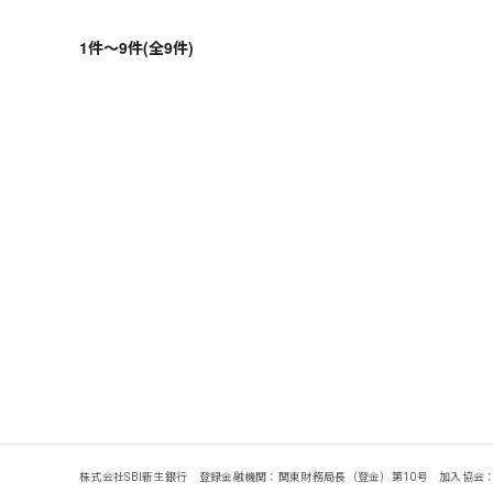
1件～9件(全9件)
株式会社SBI新生銀行 登録金融機関：関東財務局長（登金）第10号 加入協