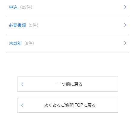
申込
（23件）
必要書類
（5件）
未成年
（6件）
一つ前に戻る
よくあるご質問 TOPに戻る