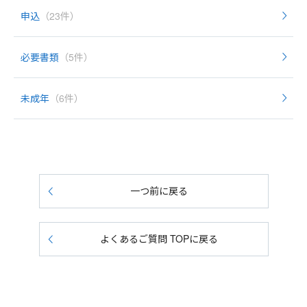
申込
（23件）
必要書類
（5件）
未成年
（6件）
一つ前に戻る
よくあるご質問 TOPに戻る