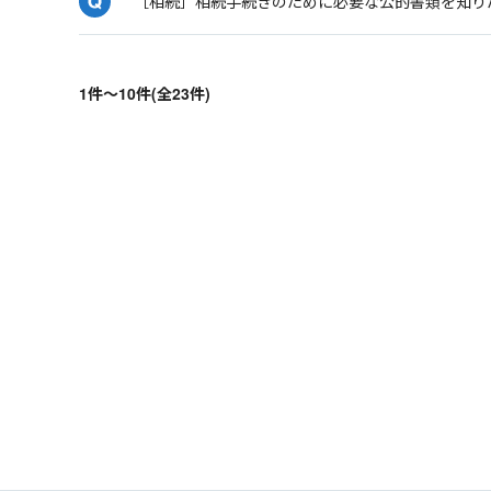
［相続］相続手続きのために必要な公的書類を知り
1件～10件(全23件)