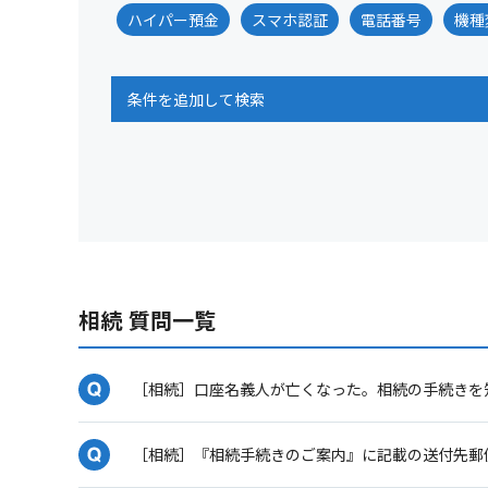
ハイパー預金
スマホ認証
電話番号
機種
条件を追加して検索
相続 質問一覧
［相続］口座名義人が亡くなった。相続の手続きを
［相続］『相続手続きのご案内』に記載の送付先郵