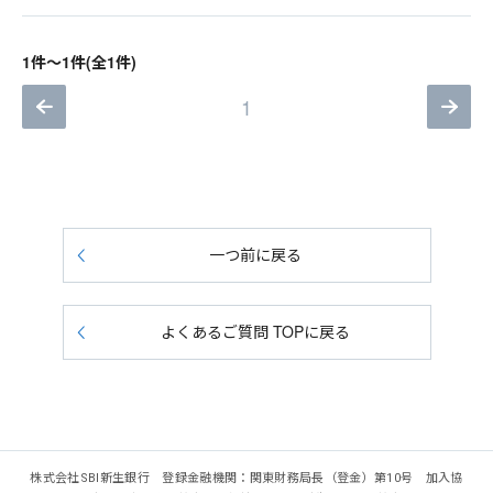
1件～1件(全1件)
1
一つ前に戻る
よくあるご質問 TOPに戻る
株式会社SBI新生銀行 登録金融機関：関東財務局長（登金）第10号 加入協