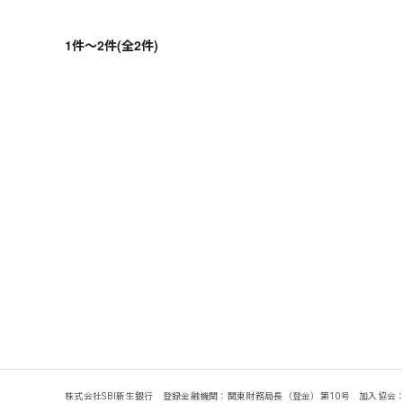
1件～2件(全2件)
株式会社SBI新生銀行 登録金融機関：関東財務局長（登金）第10号 加入協