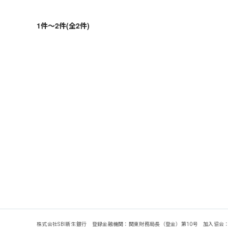
1件～2件(全2件)
株式会社SBI新生銀行 登録金融機関：関東財務局長（登金）第10号 加入協