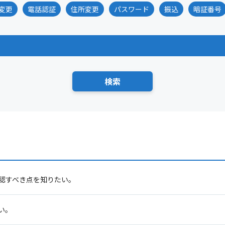
変更
電話認証
住所変更
パスワード
振込
暗証番号
確認すべき点を知りたい。
い。