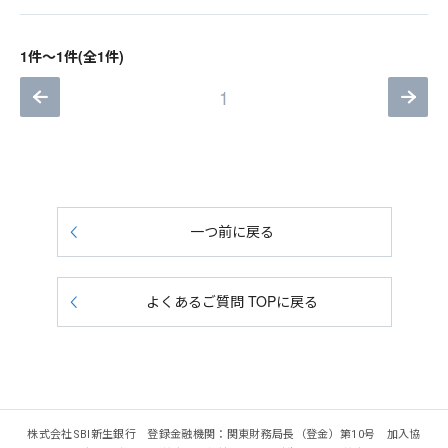
1件～1件(全1件)
1
一つ前に戻る
よくあるご質問 TOPに戻る
株式会社SBI新生銀行 登録金融機関：関東財務局長（登金）第10号 加入協