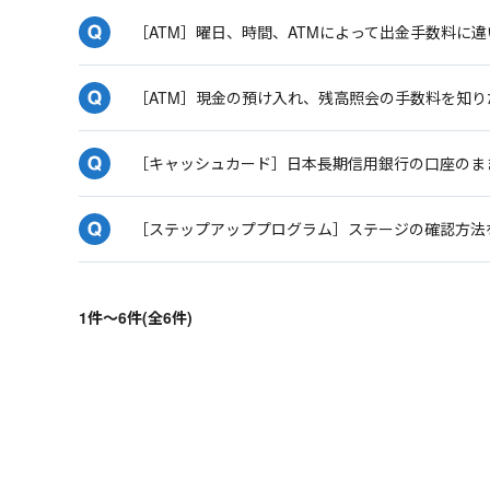
［ATM］曜日、時間、ATMによって出金手数料に
［ATM］現金の預け入れ、残高照会の手数料を知り
［キャッシュカード］日本長期信用銀行の口座のま
［ステップアッププログラム］ステージの確認方法
1件～6件(全6件)