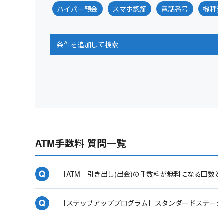
ハイパー預金
スマホ認証
電話番号
機種
条件を追加して検索
ATM手数料 質問一覧
［ATM］引き出し(出金)の手数料が無料になる回
［ステップアッププログラム］スタンダードステー