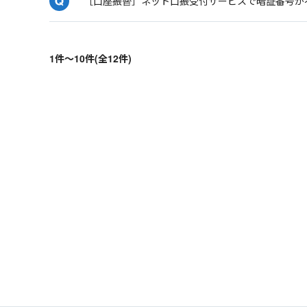
［口座振替］ネット口振受付サービスで暗証番号が
1件～10件(全12件)