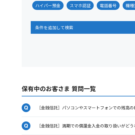
ハイパー預金
スマホ認証
電話番号
機種
条件を追加して検索
保有中のお客さま 質問一覧
［金銭信託］パソコンやスマートフォンでの残高の
［金銭信託］満期での償還金入金の取り扱いがどう