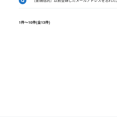
［金銭信託］以前登録したメールアドレスを忘れた
1件～10件(全13件)