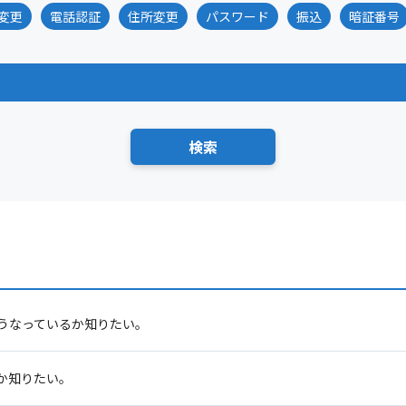
変更
電話認証
住所変更
パスワード
振込
暗証番号
うなっているか知りたい。
か知りたい。