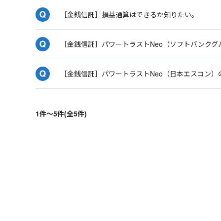
［金銭信託］損益通算はできるか知りたい。
［金銭信託］パワートラストNeo（ソフトバンクグ
［金銭信託］パワートラストNeo（日本エスコン）
1件～5件(全5件)