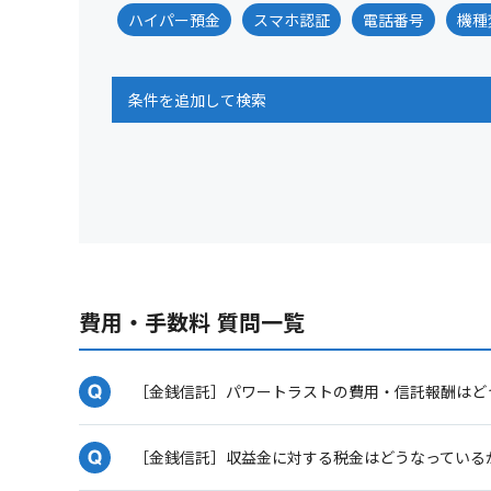
ハイパー預金
スマホ認証
電話番号
機種
条件を追加して検索
費用・手数料 質問一覧
［金銭信託］パワートラストの費用・信託報酬はど
［金銭信託］収益金に対する税金はどうなっている