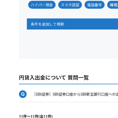
ハイパー預金
スマホ認証
電話番号
機種
条件を追加して検索
円貨入出金について 質問一覧
［SBI証券］SBI証券口座からSBI新生銀行口座へ
11件～11件(全11件)