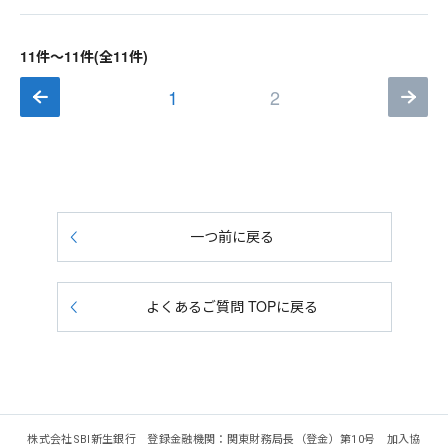
11件～11件(全11件)
1
2
一つ前に戻る
よくあるご質問 TOPに戻る
株式会社SBI新生銀行 登録金融機関：関東財務局長（登金）第10号 加入協