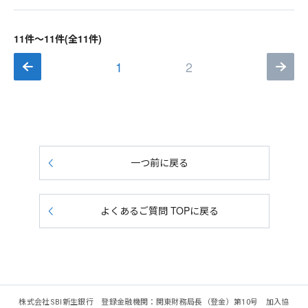
11件～11件(全11件)
1
2
一つ前に戻る
よくあるご質問 TOPに戻る
株式会社SBI新生銀行 登録金融機関：関東財務局長（登金）第10号 加入協