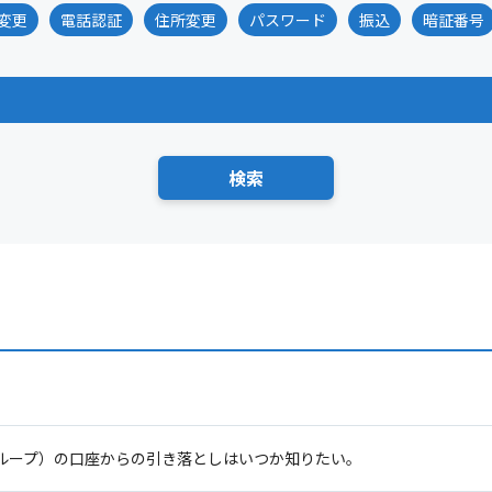
変更
電話認証
住所変更
パスワード
振込
暗証番号
グループ）の口座からの引き落としはいつか知りたい。