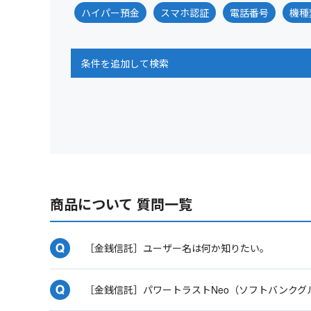
ハイパー預金
スマホ認証
電話番号
機種
条件を追加して検索
商品について 質問一覧
［金銭信託］ユーザー名は何か知りたい。
［金銭信託］パワートラストNeo（ソフトバンク