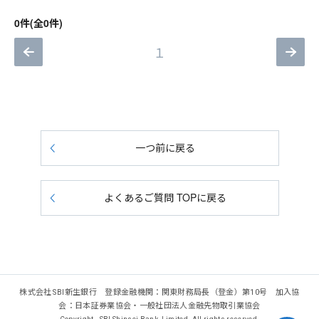
0件(全0件)
１
一つ前に戻る
よくあるご質問 TOPに戻る
株式会社SBI新生銀行 登録金融機関：関東財務局長（登金）第10号 加入協
会：日本証券業協会・一般社団法人金融先物取引業協会