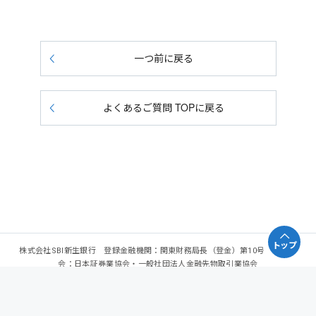
一つ前に戻る
よくあるご質問 TOPに戻る
トップ
株式会社SBI新生銀行 登録金融機関：関東財務局長（登金）第10号 加入協
会：日本証券業協会・一般社団法人金融先物取引業協会
Copyright - SBI Shinsei Bank, Limited. All rights reserved.