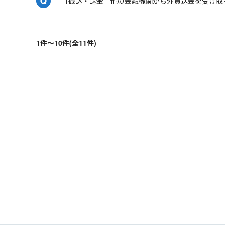
［振込・送金］他の金融機関から外貨送金を受け取
1件～10件(全11件)