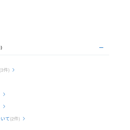
券）
(3件)
)
)
ついて
(2件)