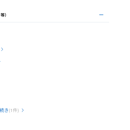
き等）
続き
(1件)