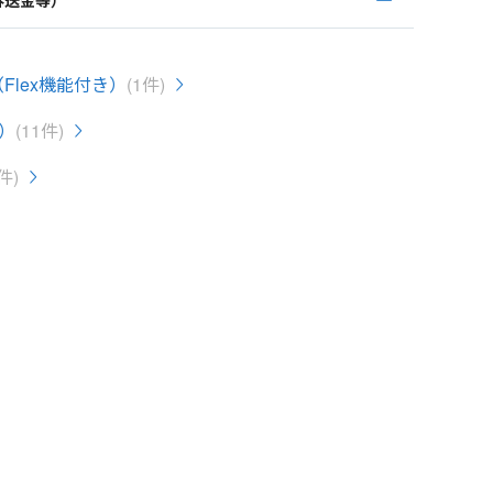
外送金等）
Flex機能付き）
(1件)
）
(11件)
件)